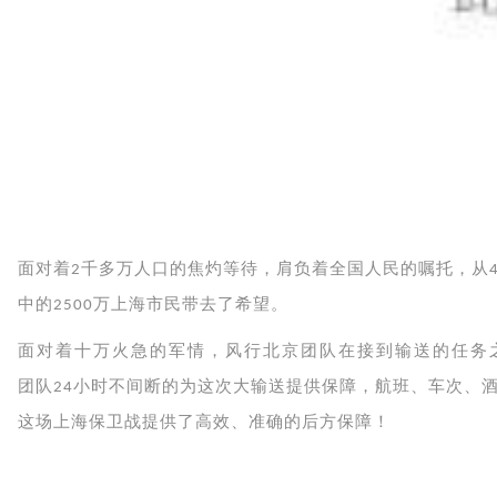
面对着
千多万人口的焦灼等待，肩负着全国人民的嘱托，从
2
中的
万上海市民带去了希望。
2500
面对着十万火急的军情，风行北京团队在接到输送的任务
团队
小时不间断的为这次大输送提供保障，航班、车次、
24
这场上海保卫战提供了高效、准确的后方保障！