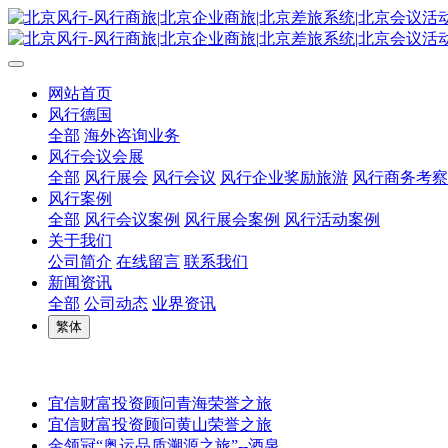
网站首页
风行德国
全部
海外咨询业务
风行会议会展
全部
风行展会
风行会议
风行企业奖励旅游
风行商务考察
风行案例
全部
风行会议案例
风行展会案例
风行活动案例
关于我们
公司简介
在线留言
联系我们
新闻资讯
全部
公司动态
业界资讯
繁体
宜信财富投资顾问青海荣誉之旅
宜信财富投资顾问黄山荣誉之旅
金领冠“奥运品质溯源之旅”--酒泉